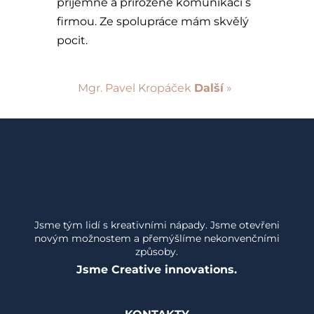
příjemné a přirozené komunikaci s
firmou. Ze spolupráce mám skvělý
pocit.
Mgr. Pavel Kropáček
Další
»
Jsme tým lidí s kreativními nápady. Jsme otevřeni
novým možnostem a přemýšlíme nekonvenčními
způsoby.
Jsme Creative innovations.